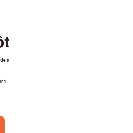
ôt
ide à
une